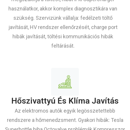
használatkor, akkor komplex diagnosztikára van
szükség. Szervizünk vállalja: fedélzeti töltő
javítását, HV rendszer ellenőrzését, charge port
hibák javítását, töltési kommunikációs hibák
feltárását.
Hőszivattyú És Klíma Javítás
Az elektromos autók egyik legösszetettebb
rendszere a hőmenedzsment. Gyakori hibák: Tesla
Superbottle hiba Octovalve problémák Kompresszor